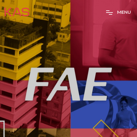
M
E
N
U