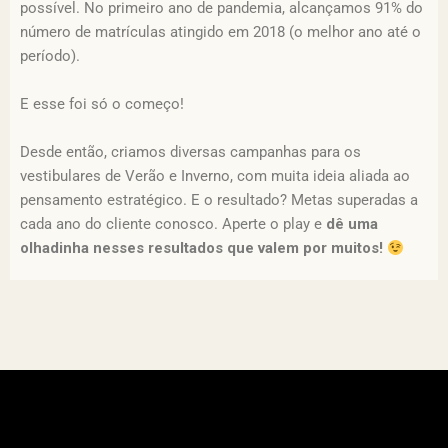
possível. No primeiro ano de pandemia, alcançamos 91% do
número de matrículas atingido em 2018 (o melhor ano até o
período).
E esse foi só o começo!
Desde então, criamos diversas campanhas para os
vestibulares de Verão e Inverno, com muita ideia aliada ao
pensamento estratégico. E o resultado? Metas superadas a
cada ano do cliente conosco. Aperte o play e
dê uma
olhadinha nesses resultados que valem por muitos!